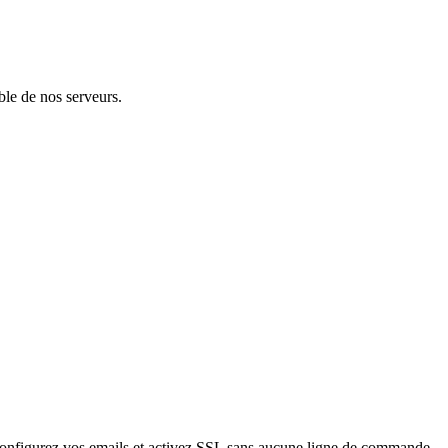
le de nos serveurs.
configurez vos emails et activez SSL sans aucune ligne de commande.