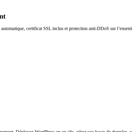
nt
utomatique, certificat SSL inclus et protection anti-DDoS sur l’ensemb
ergement. Déployez WordPress en un clic, gérez vos bases de données, 