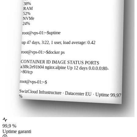
38%
RAM
52%
NVMe
24%
uptime
$
~
:
root@vps-01
up 47 days, 3:22, 1 user, load average: 0.42
root@vps-01
:
~
$
docker ps
CONTAINER ID IMAGE STATUS PORTS
a3f8c2e91b04 nginx:alpine Up 12 days 0.0.0.0:80-
>80/tcp
root@vps-01
:
~
$
SwizCloud Infrastructure · Datacenter EU · Uptime 99,97
%
99,9 %
Uptime garanti