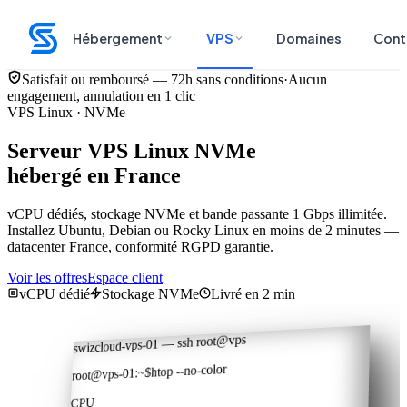
Hébergement
VPS
Domaines
Cont
Satisfait ou remboursé — 72h sans conditions
·
Aucun
engagement, annulation en 1 clic
VPS Linux · NVMe
Serveur VPS Linux NVMe
hébergé en France
vCPU dédiés, stockage NVMe et bande passante 1 Gbps illimitée.
Installez Ubuntu, Debian ou Rocky Linux en moins de 2 minutes —
datacenter France, conformité RGPD garantie.
Voir les offres
Espace client
vCPU dédié
Stockage NVMe
Livré en 2 min
swizcloud-vps-01 — ssh root@vps
htop --no-color
$
~
:
root@vps-01
CPU