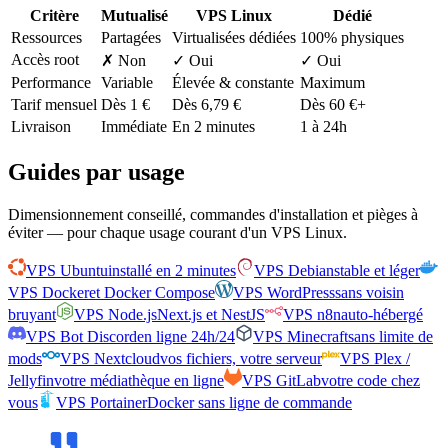
Critère
Mutualisé
VPS Linux
Dédié
Ressources
Partagées
Virtualisées dédiées
100% physiques
Accès root
✗ Non
✓ Oui
✓ Oui
Performance
Variable
Élevée & constante
Maximum
Tarif mensuel
Dès 1 €
Dès 6,79 €
Dès 60 €+
Livraison
Immédiate
En 2 minutes
1 à 24h
Guides par usage
Dimensionnement conseillé, commandes d'installation et pièges à
éviter — pour chaque usage courant d'un VPS Linux.
VPS Ubuntu
installé en 2 minutes
VPS Debian
stable et léger
VPS Docker
et Docker Compose
VPS WordPress
sans voisin
bruyant
VPS Node.js
Next.js et NestJS
VPS n8n
auto-hébergé
VPS Bot Discord
en ligne 24h/24
VPS Minecraft
sans limite de
mods
VPS Nextcloud
vos fichiers, votre serveur
VPS Plex /
Jellyfin
votre médiathèque en ligne
VPS GitLab
votre code chez
vous
VPS Portainer
Docker sans ligne de commande